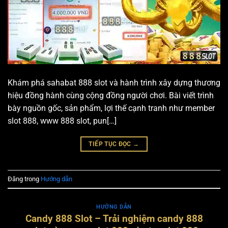
Khám phá sahabat 888 slot và hành trình xây dựng thương
hiệu đồng hành cùng cộng đồng người chơi. Bài viết trình
bày nguồn gốc, sản phẩm, lợi thế cạnh tranh như member
slot 888, www 888 slot, pun[…]
TIẾP TỤC ĐỌC
→
Đăng trong
Hướng dẫn
HƯỚNG DẪN
Candy 888 Slot – Trải nghiệm candy 888