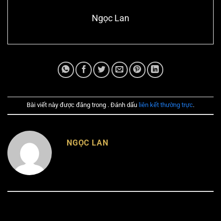
Ngọc Lan
Bài viết này được đăng trong
. Đánh dấu
liên kết thường trực
.
NGỌC LAN