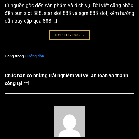
từ nguồn gốc đến sản phẩm và dịch vụ. Bài viết cũng nhắc
đến pun slot 888, star slot 888 và sgm 888 slot; kèm hướng
dẫn truy cập qua 888[…]
TIẾP TỤC ĐỌC
→
Đăng trong
Hướng dẫn
Chúc bạn có những trải nghiệm vui vẻ, an toàn và thành
công tại **
!