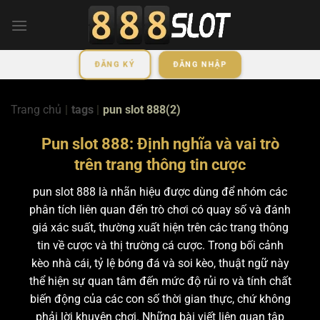
Bỏ
qua
nội
dung
ĐĂNG KÝ
ĐĂNG NHẬP
Trang chủ
|
tags
|
pun slot 888(2)
Pun slot 888: Định nghĩa và vai trò
trên trang thông tin cược
pun slot 888 là nhãn hiệu được dùng để nhóm các
phân tích liên quan đến trò chơi có quay số và đánh
giá xác suất, thường xuất hiện trên các trang thông
tin về cược và thị trường cá cược. Trong bối cảnh
kèo nhà cái, tỷ lệ bóng đá và soi kèo, thuật ngữ này
thể hiện sự quan tâm đến mức độ rủi ro và tính chất
biến động của các con số thời gian thực, chứ không
phải lời khuyên chơi. Những bài viết liên quan tập