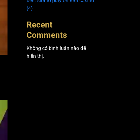
best slot to play on 888 casino
(4)
Recent
Comments
Không có bình luận nào để
hiển thị.