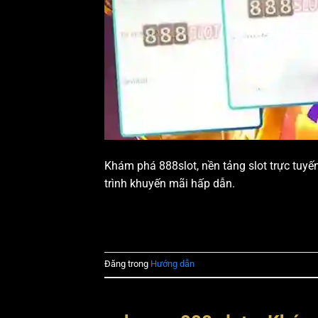
Khám phá 888slot, nền tảng slot trực tuyến
trình khuyến mãi hấp dẫn.
Đăng trong
Hướng dẫn