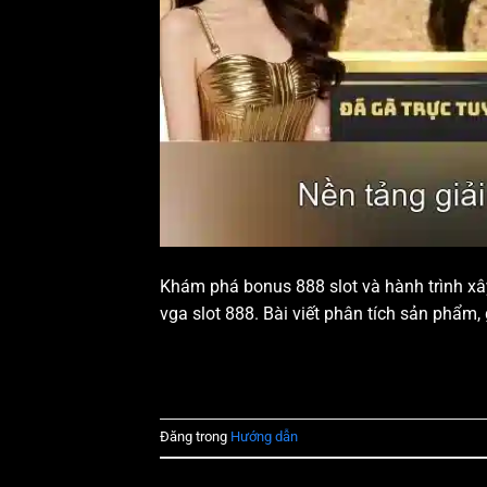
Khám phá bonus 888 slot và hành trình xâ
vga slot 888. Bài viết phân tích sản phẩm, 
Đăng trong
Hướng dẫn