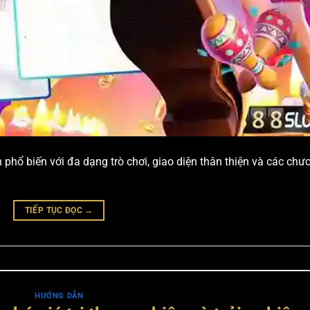
 phổ biến với đa dạng trò chơi, giao diện thân thiện và các chư
TIẾP TỤC ĐỌC
→
HƯỚNG DẪN