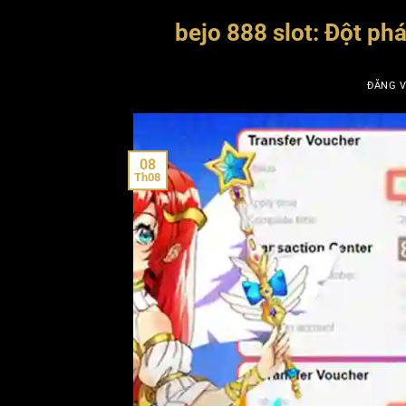
bejo 888 slot: Đột phá
ĐĂNG 
08
Th08