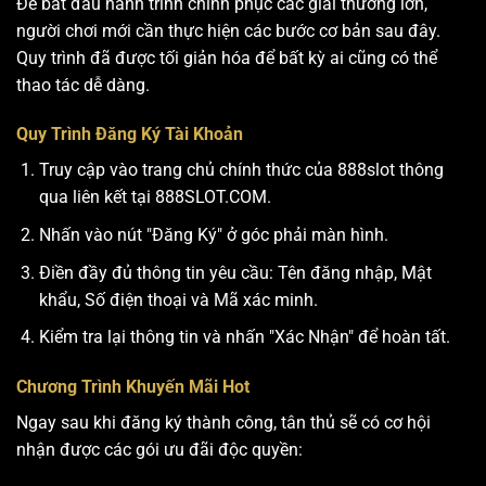
Để bắt đầu hành trình chinh phục các giải thưởng lớn,
người chơi mới cần thực hiện các bước cơ bản sau đây.
Quy trình đã được tối giản hóa để bất kỳ ai cũng có thể
thao tác dễ dàng.
Quy Trình Đăng Ký Tài Khoản
Truy cập vào trang chủ chính thức của 888slot thông
qua liên kết tại 888SLOT.COM.
Nhấn vào nút "Đăng Ký" ở góc phải màn hình.
Điền đầy đủ thông tin yêu cầu: Tên đăng nhập, Mật
khẩu, Số điện thoại và Mã xác minh.
Kiểm tra lại thông tin và nhấn "Xác Nhận" để hoàn tất.
Chương Trình Khuyến Mãi Hot
Ngay sau khi đăng ký thành công, tân thủ sẽ có cơ hội
nhận được các gói ưu đãi độc quyền: