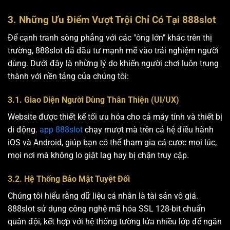
3. Những Ưu Điểm Vượt Trội Chỉ Có Tại 888slot
Để cạnh tranh sòng phẳng với các "ông lớn" khác trên thị
trường, 888slot đã đầu tư mạnh mẽ vào trải nghiệm người
dùng. Dưới đây là những lý do khiến người chơi luôn trung
thành với nền tảng của chúng tôi:
3.1. Giao Diện Người Dùng Thân Thiện (UI/UX)
Website được thiết kế tối ưu hóa cho cả máy tính và thiết bị
di động.
app 888slot
chạy mượt mà trên cả hệ điều hành
iOS và Android, giúp bạn có thể tham gia cá cược mọi lúc,
mọi nơi mà không lo giật lag hay bị chặn truy cập.
3.2. Hệ Thống Bảo Mật Tuyệt Đối
Chúng tôi hiểu rằng dữ liệu cá nhân là tài sản vô giá.
888slot sử dụng công nghệ mã hóa SSL 128-bit chuẩn
quân đội, kết hợp với hệ thống tường lửa nhiều lớp để ngăn