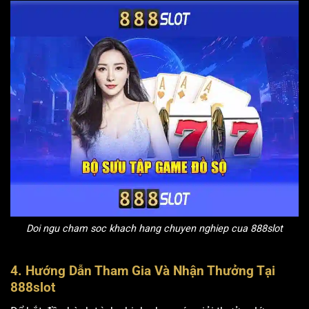
Doi ngu cham soc khach hang chuyen nghiep cua 888slot
4. Hướng Dẫn Tham Gia Và Nhận Thưởng Tại
888slot