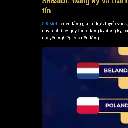
888slot: Đăng ký và trải
tín
888slot
là nền tảng giải trí trực tuyến với 
này trình bày quy trình đăng ký dang ky, c
chuyên nghiệp của nền tảng.