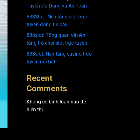
Tuyến Đa Dạng và An Toàn
888Slot - Nền tảng slot trực
tuyến đáng tin cậy
888slot: Tổng quan về nền
tảng trò chơi slot trực tuyến
888slot: Nền tảng casino trực
tuyến nổi bật
Recent
Comments
Không có bình luận nào để
hiển thị.