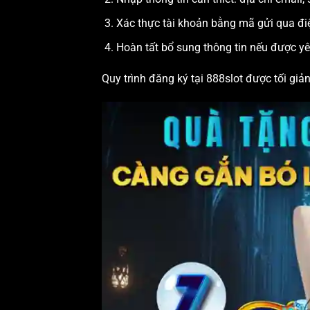
Xác thực tài khoản bằng mã gửi qua đi
Hoàn tất bổ sung thông tin nếu được yê
Quy trình đăng ký tại 888slot được tối gi