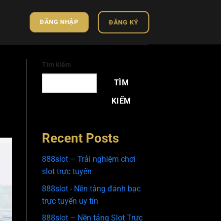
ĐĂNG NHẬP
ĐĂNG KÝ
Tìm kiếm
TÌM
KIẾM
Recent Posts
888slot – Trải nghiệm chơi
slot trực tuyến
888slot - Nền tảng đánh bạc
trực tuyến uy tín
888slot – Nền tảng Slot Trực