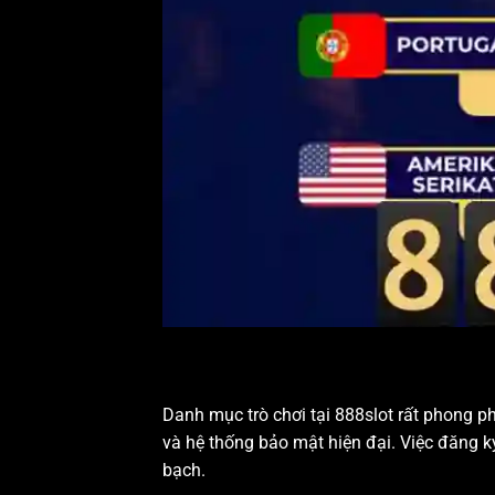
Danh mục trò chơi tại 888slot rất phong ph
và hệ thống bảo mật hiện đại. Việc đăng 
bạch.