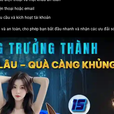
ện thoại hoặc email
u cầu và kích hoạt tài khoản
ản và an toàn, cho phép bạn bắt đầu nhanh và nhận các ưu đãi 