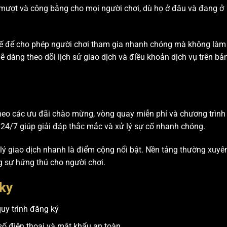
mượt và công bằng cho mọi người chơi, dù họ ở đâu và đang ở
 kế để cho phép người chơi tham gia nhanh chóng mà không làm
ễ dàng theo dõi lịch sử giao dịch và điều khoản dịch vụ trên bả
heo các ưu đãi chào mừng, vòng quay miễn phí và chương trình
 24/7 giúp giải đáp thắc mắc và xử lý sự cố nhanh chóng.
 lý giao dịch nhanh là điểm cộng nổi bật. Nền tảng thường xuyê
g sự hứng thú cho người chơi.
ky
quy trình đăng ký
 số điện thoại và mật khẩu an toàn