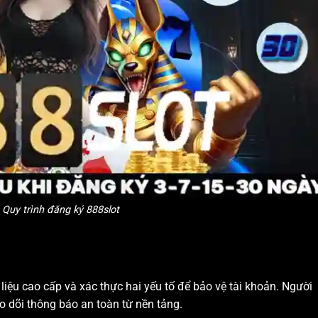
Quy trình đăng ký 888slot
iệu cao cấp và xác thực hai yếu tố để bảo vệ tài khoản. Người
o dõi thông báo an toàn từ nền tảng.