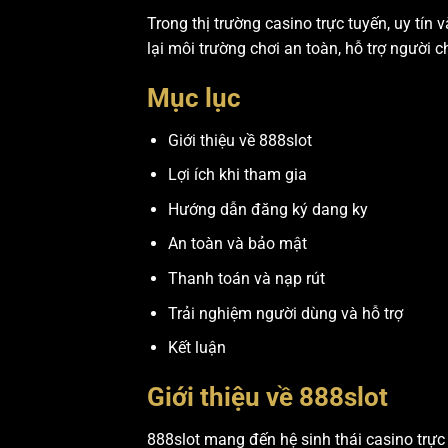
Trong thị trường casino trực tuyến, uy tín 
lại môi trường chơi an toàn, hỗ trợ người 
Mục lục
Giới thiệu về 888slot
Lợi ích khi tham gia
Hướng dẫn đăng ký dang ky
An toàn và bảo mật
Thanh toán và nạp rút
Trải nghiệm người dùng và hỗ trợ
Kết luận
Giới thiệu về 888slot
888slot mang đến hệ sinh thái casino trực t