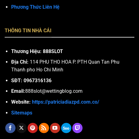
Phương Thức Liên Hệ
THÔNG TIN NHÀ CÁI
Thương Hiệu: 888SLOT
Địa Chỉ:
114 PHU THO HOA P. PTH Quan Tan Phu
Thanh pho Ho Chi Minh
SĐT:
0967316136
Email:
888slot@wettingblog.com
Website:
https://patriciadiazpd.com.co/
Sitemaps