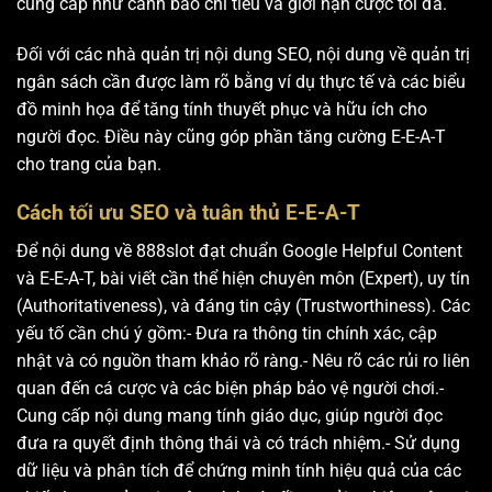
cung cấp như cảnh báo chi tiêu và giới hạn cược tối đa.
Đối với các nhà quản trị nội dung SEO, nội dung về quản trị
ngân sách cần được làm rõ bằng ví dụ thực tế và các biểu
đồ minh họa để tăng tính thuyết phục và hữu ích cho
người đọc. Điều này cũng góp phần tăng cường E-E-A-T
cho trang của bạn.
Cách tối ưu SEO và tuân thủ E-E-A-T
Để nội dung về 888slot đạt chuẩn Google Helpful Content
và E-E-A-T, bài viết cần thể hiện chuyên môn (Expert), uy tín
(Authoritativeness), và đáng tin cậy (Trustworthiness). Các
yếu tố cần chú ý gồm:- Đưa ra thông tin chính xác, cập
nhật và có nguồn tham khảo rõ ràng.- Nêu rõ các rủi ro liên
quan đến cá cược và các biện pháp bảo vệ người chơi.-
Cung cấp nội dung mang tính giáo dục, giúp người đọc
đưa ra quyết định thông thái và có trách nhiệm.- Sử dụng
dữ liệu và phân tích để chứng minh tính hiệu quả của các