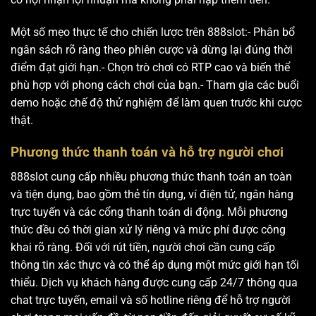
Một số mẹo thực tế cho chiến lược trên 888slot:- Phân bổ
ngân sách rõ ràng theo phiên cược và dừng lại đúng thời
điểm đạt giới hạn.- Chọn trò chơi có RTP cao và biến thể
phù hợp với phong cách chơi của bạn.- Tham gia các buổi
demo hoặc chế độ thử nghiệm để làm quen trước khi cược
thật.
Phương thức thanh toán và hỗ trợ người chơi
888slot cung cấp nhiều phương thức thanh toán an toàn
và tiện dụng, bao gồm thẻ tín dụng, ví điện tử, ngân hàng
trực tuyến và các cổng thanh toán di động. Mỗi phương
thức đều có thời gian xử lý riêng và mức phí được công
khai rõ ràng. Đối với rút tiền, người chơi cần cung cấp
thông tin xác thực và có thể áp dụng một mức giới hạn tối
thiểu. Dịch vụ khách hàng được cung cấp 24/7 thông qua
chat trực tuyến, email và số hotline riêng để hỗ trợ người