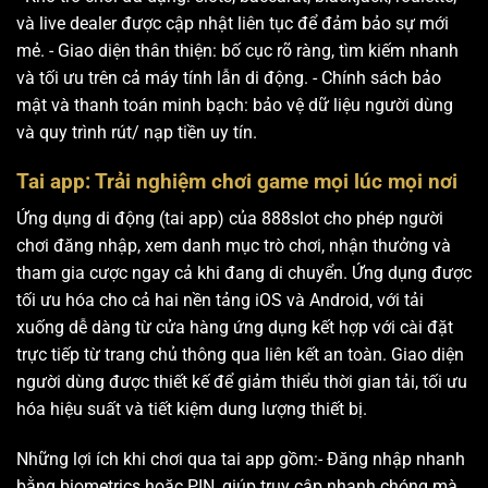
và live dealer được cập nhật liên tục để đảm bảo sự mới
mẻ. - Giao diện thân thiện: bố cục rõ ràng, tìm kiếm nhanh
và tối ưu trên cả máy tính lẫn di động. - Chính sách bảo
mật và thanh toán minh bạch: bảo vệ dữ liệu người dùng
và quy trình rút/ nạp tiền uy tín.
Tai app: Trải nghiệm chơi game mọi lúc mọi nơi
Ứng dụng di động (tai app) của 888slot cho phép người
chơi đăng nhập, xem danh mục trò chơi, nhận thưởng và
tham gia cược ngay cả khi đang di chuyển. Ứng dụng được
tối ưu hóa cho cả hai nền tảng iOS và Android, với tải
xuống dễ dàng từ cửa hàng ứng dụng kết hợp với cài đặt
trực tiếp từ trang chủ thông qua liên kết an toàn. Giao diện
người dùng được thiết kế để giảm thiểu thời gian tải, tối ưu
hóa hiệu suất và tiết kiệm dung lượng thiết bị.
Những lợi ích khi chơi qua tai app gồm:- Đăng nhập nhanh
bằng biometrics hoặc PIN, giúp truy cập nhanh chóng mà