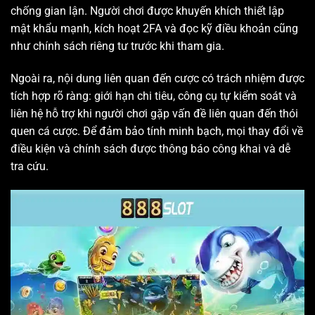
chống gian lận. Người chơi được khuyến khích thiết lập
mật khẩu mạnh, kích hoạt 2FA và đọc kỹ điều khoản cũng
như chính sách riêng tư trước khi tham gia.
Ngoài ra, nội dung liên quan đến cược có trách nhiệm được
tích hợp rõ ràng: giới hạn chi tiêu, công cụ tự kiểm soát và
liên hệ hỗ trợ khi người chơi gặp vấn đề liên quan đến thói
quen cá cược. Để đảm bảo tính minh bạch, mọi thay đổi về
điều kiện và chính sách được thông báo công khai và dễ
tra cứu.