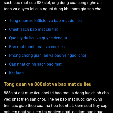
sach bao mat cua 888slot, ung dung cua cong nghe an
toan va quyen loi cua nguoi dung khi tham gia san choi.
Tong quan ve 888slot va bao mat du lieu
Chinh sach bao mat chi tiet
Quan ly du lieu va quyen rieng tu
Bao mat thanh toan va cookies
Phong chong gian lan va bao ve nguoi choi
Cap nhat chinh sach bao mat
Ket luan
Tong quan ve 888slot va bao mat du lieu
888slot dat muc tieu phoi tri bao mat la dong luc chinh cho
viec phat trien san choi. The he bao mat duoc xay dung
tren cac giao thoa cua ma hoa tot nhat, kiem soat truy cap
nghiem ngat va kiem tra nghiem ngat, de dam bao nguoi