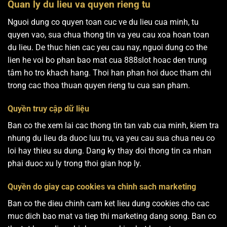
Quan ly du lieu va quyen rieng tu
Nguoi dung co quyen toan cuc ve du lieu cua minh, tu
quyen vao, sua chua thong tin va yeu cau xoa hoan toan
du lieu. De thuc hien cac yeu cau nay, nguoi dung co the
lien he voi bo phan bao mat cua 888slot hoac den trung
tâm ho tro khach hang. Thoi han phan hoi duoc tham chi
trong cac thoa thuan quyen rieng tu cua san pham.
Quyền truy cập dữ liệu
Ban co the xem lai cac thong tin tan vab cua minh, kiem tra
nhung du lieu da duoc luu tru, va yeu cau sua chua neu co
loi hay thieu su dung. Dang ky thay doi thong tin ca nhan
phai duoc xu ly trong thoi gian hop ly.
Quyền do giay cap cookies va chinh sach marketing
Ban co the dieu chinh cam ket lieu dung cookies cho cac
muc dich bao mat va tiep thi marketing dang song. Ban co