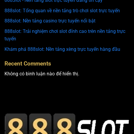
888Slot - Nền tảng slot trực tuyến đáng tin cậy
888slot: Tổng quan về nền tảng trò chơi slot trực tuyến
888slot: Nền tảng casino trực tuyến nổi bật
888slot: Trải nghiệm chơi slot đỉnh cao trên nền tảng trực
tuyến
Khám phá 888slot: Nền tảng xèng trực tuyến hàng đầu
Recent Comments
Không có bình luận nào để hiển thị.