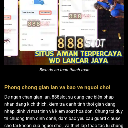
Bieu do an toan thanh toan
Phong chong gian lan va bao ve nguoi choi
De ngan chan gian lan, 888slot su dung cac biện phap
nhan dang kich thich, kiem tra danh tinh thoi gian dang
nhap, dinh vi mat tinh và kiem soat hoa don. Chung toi duy
tri chuong trinh dinh danh, dam bao yeu cau guard clause
cho tai khoan cua nguoi choi, va thiet lap thao tac tu chung