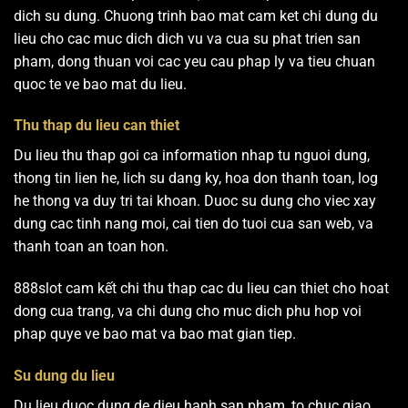
dich su dung. Chuong trinh bao mat cam ket chi dung du
lieu cho cac muc dich dich vu va cua su phat trien san
pham, dong thuan voi cac yeu cau phap ly va tieu chuan
quoc te ve bao mat du lieu.
Thu thap du lieu can thiet
Du lieu thu thap goi ca information nhap tu nguoi dung,
thong tin lien he, lich su dang ky, hoa don thanh toan, log
he thong va duy tri tai khoan. Duoc su dung cho viec xay
dung cac tinh nang moi, cai tien do tuoi cua san web, va
thanh toan an toan hon.
888slot cam kết chi thu thap cac du lieu can thiet cho hoat
dong cua trang, va chi dung cho muc dich phu hop voi
phap quye ve bao mat va bao mat gian tiep.
Su dung du lieu
Du lieu duoc dung de dieu hanh san pham, to chuc giao