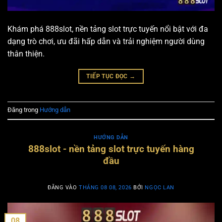
Khám phá 888slot, nền tảng slot trực tuyến nổi bật với đa
dạng trò chơi, ưu đãi hấp dẫn và trải nghiệm người dùng
thân thiện.
TIẾP TỤC ĐỌC
→
Đăng trong
Hướng dẫn
HƯỚNG DẪN
888slot - nền tảng slot trực tuyến hàng
đầu
ĐĂNG VÀO
THÁNG 08 08, 2026
BỞI
NGỌC LAN
08