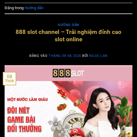
Đăng trong
Hướng dẫn
HƯỚNG DẪN
888 slot channel – Trải nghiệm đỉnh cao
slot online
ĐĂNG VÀO
THÁNG 08 08, 2026
BỞI
NGỌC LAN
08
Th08