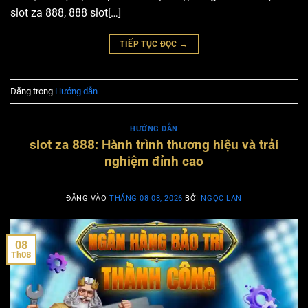
slot za 888, 888 slot[…]
TIẾP TỤC ĐỌC
→
Đăng trong
Hướng dẫn
HƯỚNG DẪN
slot za 888: Hành trình thương hiệu và trải
nghiệm đỉnh cao
ĐĂNG VÀO
THÁNG 08 08, 2026
BỞI
NGỌC LAN
08
Th08