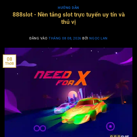
HƯỚNG DẪN
888slot - Nền tảng slot trực tuyến uy tín và
thú vị
ĐĂNG VÀO
THÁNG 08 08, 2026
BỞI
NGỌC LAN
08
Th08