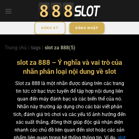
Bỏ
qua
nội
dung
ĐĂNG KÝ
ĐĂNG NHẬP
Trang chủ
|
tags
|
slot za 888(5)
slot za 888 – Ý nghĩa và vai trò của
nhãn phân loại nội dung về slot
Slot za 888 là một nhãn được dùng trên các trang
tin tức cờ bạc trực tuyến để tập hợp nội dung liên
quan đến máy đánh bạc và các biến thể của nó.
Nhãn này thường áp dụng cho các bài viết phân
tích, đánh giá trò chơi và các yếu tố ảnh hưởng đến
xác suất thắng, đồng thời giúp độc giả nhận diện
nhanh các chủ đề liên quan đến slot hoặc các sản
phẩm liên quan trong hệ thống thông tin. Ví dụ,
slot