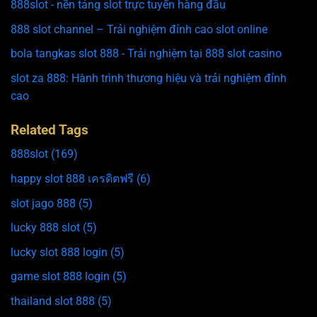
888slot - nền tảng slot trực tuyến hàng đầu
888 slot channel – Trải nghiệm đỉnh cao slot online
bola tangkas slot 888 - Trải nghiệm tại 888 slot casino
slot za 888: Hành trình thương hiệu và trải nghiệm đỉnh
cao
Related Tags
888slot (169)
happy slot 888 เครดิตฟรี (6)
slot jago 888 (5)
lucky 888 slot (5)
lucky slot 888 login (5)
game slot 888 login (5)
thailand slot 888 (5)