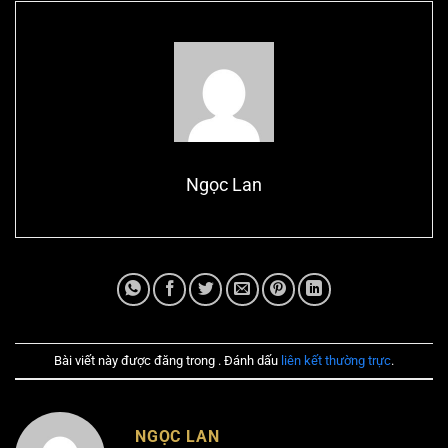
Ngọc Lan
Bài viết này được đăng trong
. Đánh dấu
liên kết thường trực
.
NGỌC LAN