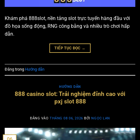
Khám phá 888slot, nền tảng slot trực tuyến hàng đầu với
đồ họa sống động, RNG công bằng và nhiều trò chơi hấp
dẫn.
TIẾP TỤC ĐỌC
→
Đăng trong
Hướng dẫn
HƯỚNG DẪN
888 casino slot: Trải nghiệm đỉnh cao với
pxj slot 888
ĐĂNG VÀO
THÁNG 08 06, 2026
BỞI
NGỌC LAN
06