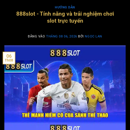
HƯỚNG DẪN
888slot - Tính năng và trải nghiệm chơi
slot trực tuyến
ĐĂNG VÀO
THÁNG 08 06, 2026
BỞI
NGỌC LAN
06
Th08