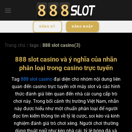
Bỏ
qua
nội
dung
ĐĂNG KÝ
ĐĂNG NHẬP
Trang chủ
|
tags
|
888 slot casino(3)
888 slot casino và ý nghĩa của nhãn
phân loại trong casino trực tuyến
Tag
888 slot casino
đại diện cho nhóm nội dung liên
quan đến casino trực tuyến với máy slot và các hình
thức đánh giá liên quan đến nhà cái cung cấp trò
chơi này. Trong bối cảnh thị trường Việt Nam, nhãn
này được hiểu như một chuẩn phân loại để người
đọc tìm kiếm thông tin về tỷ lệ cược, soi kèo và kinh
nghiệm đánh giá trò chơi xèng. Người chơi thường
dùng thuật ngữ như kèo nhà cái, tỷ lệ bóng đá và