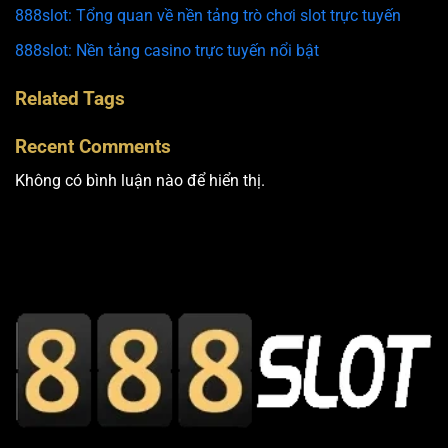
888slot: Tổng quan về nền tảng trò chơi slot trực tuyến
888slot: Nền tảng casino trực tuyến nổi bật
Related Tags
Recent Comments
Không có bình luận nào để hiển thị.