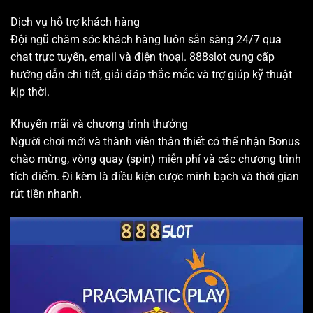
Dịch vụ hỗ trợ khách hàng
Đội ngũ chăm sóc khách hàng luôn sẵn sàng 24/7 qua
chat trực tuyến, email và điện thoại. 888slot cung cấp
hướng dẫn chi tiết, giải đáp thắc mắc và trợ giúp kỹ thuật
kịp thời.
Khuyến mãi và chương trình thưởng
Người chơi mới và thành viên thân thiết có thể nhận Bonus
chào mừng, vòng quay (spin) miễn phí và các chương trình
tích điểm. Đi kèm là điều kiện cược minh bạch và thời gian
rút tiền nhanh.