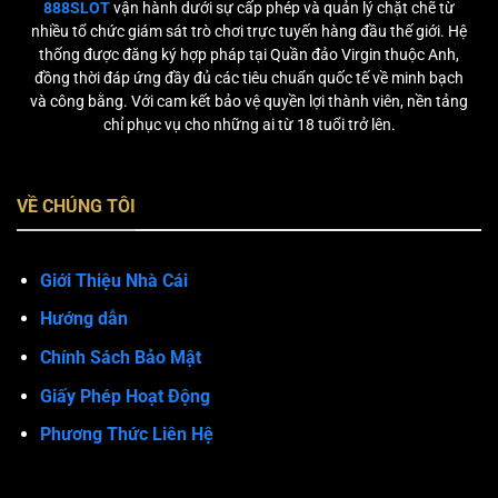
888SLOT
vận hành dưới sự cấp phép và quản lý chặt chẽ từ
nhiều tổ chức giám sát trò chơi trực tuyến hàng đầu thế giới. Hệ
thống được đăng ký hợp pháp tại Quần đảo Virgin thuộc Anh,
đồng thời đáp ứng đầy đủ các tiêu chuẩn quốc tế về minh bạch
và công bằng. Với cam kết bảo vệ quyền lợi thành viên, nền tảng
chỉ phục vụ cho những ai từ 18 tuổi trở lên.
VỀ CHÚNG TÔI
Giới Thiệu Nhà Cái
Hướng dẫn
Chính Sách Bảo Mật
Giấy Phép Hoạt Động
Phương Thức Liên Hệ