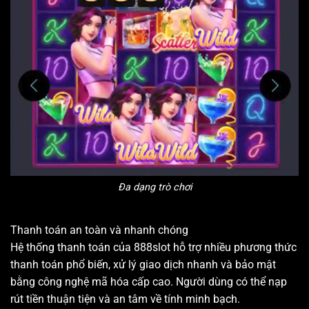
Đa dạng trò chơi
Thanh toán an toàn và nhanh chóng
Hệ thống thanh toán của 888slot hỗ trợ nhiều phương thức
thanh toán phổ biến, xử lý giao dịch nhanh và bảo mật
bằng công nghệ mã hóa cấp cao. Người dùng có thể nạp
rút tiền thuận tiện và an tâm về tính minh bạch.