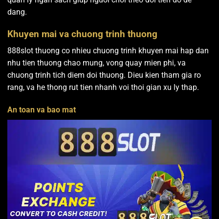
dang.
Khuyen mai va chuong trinh thuong
888slot thuong co nhieu chuong trinh khuyen mai hap dan
nhu tien thuong chao mung, vong quay mien phi, va
chuong trinh tich diem doi thuong. Dieu kien tham gia ro
rang, va he thong rut tien nhanh voi thoi gian xu ly thap.
An toan va bao mat