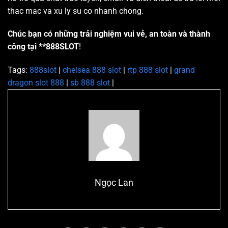
thac mac va xu ly su co nhanh chong.
Chúc bạn có những trải nghiệm vui vẻ, an toàn và thành
công tại **888SLOT
!
Tags:
888slot
|
chelsea 888 slot
|
rtp 888 slot
|
grand
dragon slot 888
|
sb 888 slot
|
Ngọc Lan