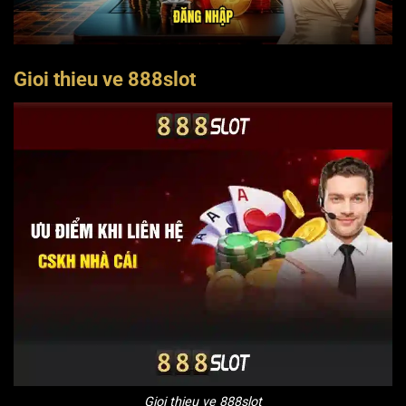
Gioi thieu ve 888slot
Gioi thieu ve 888slot