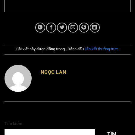
Bài viết này được đăng trong
. Đánh dấu
liên kết thường trực
.
NGỌC LAN
Tìm kiếm
TÌM