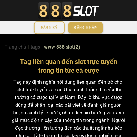
Bỏ
qua
nội
dung
ĐĂNG KÝ
ĐĂNG NHẬP
Trang chủ
|
tags
|
www 888 slot(2)
Tag liên quan đến slot trực tuyến
trong tin tức cá cược
Tag này định nghĩa nội dung liên quan đến trò chơi
slot trực tuyến và các khía cạnh thông tin của thị
trường cá cược tại Việt Nam. Đây là khu vực được
dùng để phân loại các bài viết về đánh giá nguồn
tin, so sánh tỷ lệ cược, nhận diện xu hướng và đánh
giá mức độ tin cậy của thông tin trong ngành. Người
đọc thường liên tưởng đến các thuật ngữ như kèo
nhà cái, tỷ lệ bóng đá, soi kèo và kinh nghiệm soi