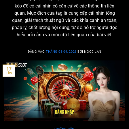
kèo để có cái nhìn có căn cứ về các thông tin liên
quan. Mục đích của tag là cung cấp cái nhìn tổng
quan, giải thích thuật ngữ và các khía cạnh an toàn,
pháp lý, chất lượng nội dung, từ đó hỗ trợ người đọc
hiểu bối cảnh và mức độ liên quan của bài viết.
ĐĂNG VÀO
THÁNG 08 09, 2026
BỞI
NGỌC LAN
17
Th9