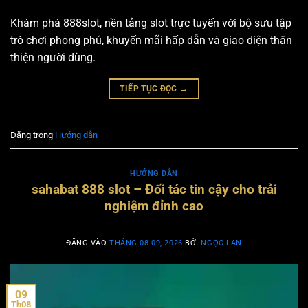
Khám phá 888slot, nền tảng slot trực tuyến với bộ sưu tập
trò chơi phong phú, khuyến mãi hấp dẫn và giao diện thân
thiện người dùng.
TIẾP TỤC ĐỌC
→
Đăng trong
Hướng dẫn
HƯỚNG DẪN
sahabat 888 slot – Đối tác tin cậy cho trải
nghiệm đỉnh cao
ĐĂNG VÀO
THÁNG 08 09, 2026
BỞI
NGỌC LAN
09
Th08