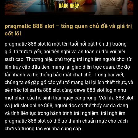
pragmatic 888 slot – tổng quan chủ đề và giá trị
cốt lõi
pragmatic 888 slot là một tên tuổi nổi bật trên thị trường
giải trí trực tuyến, nơi tiện nghi và an toàn đi đôi với hiệu
suất cao. Thương hiệu chú trọng trải nghiệm người chơi từ
lần truy cập đầu tiên, mang lại giao diện trực quan, tốc độ
tải nhanh và hệ thống bảo mật chặt chẽ. Trong bài viết,
chúng ta sẽ gặp gỡ các yếu tố mang lại lợi ích thiết thực, và
sẽ nhắc tới satria 888 slot cùng dewa 888 slot login như
một phần của hệ sinh thái ngày càng rộng. Với fifa 888 slot
và judi slot online 888, người đọc có thể thấy sự đa dạng
và tính liên tục trong hành trình trải nghiệm. trải nghiệm
pragmatic 888 slot có thể trở thành chuẩn mực cho cách
chơi và tương tác với nhà cung cấp.