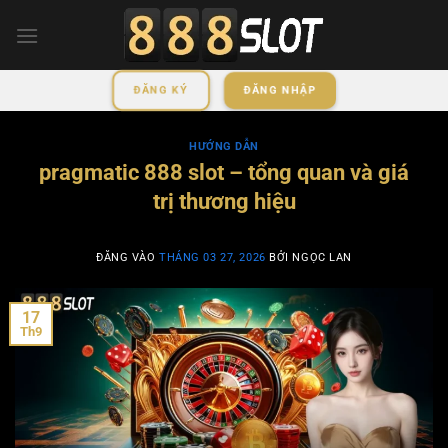
Bỏ
qua
nội
dung
ĐĂNG KÝ
ĐĂNG NHẬP
HƯỚNG DẪN
pragmatic 888 slot – tổng quan và giá
trị thương hiệu
ĐĂNG VÀO
THÁNG 03 27, 2026
BỞI
NGỌC LAN
17
Th9