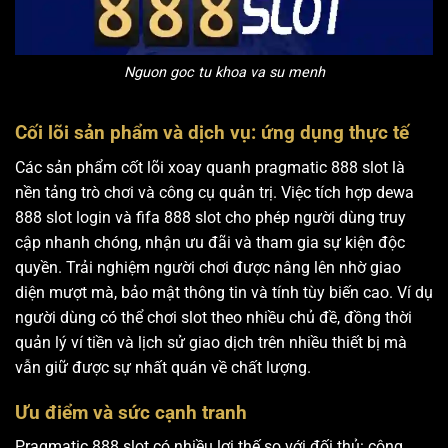
Nguon goc tu khoa va su menh
Cối lõi sản phẩm và dịch vụ: ứng dụng thực tế
Các sản phẩm cốt lõi xoay quanh pragmatic 888 slot là
nền tảng trò chơi và công cụ quản trị. Việc tích hợp dewa
888 slot login và fifa 888 slot cho phép người dùng truy
cập nhanh chóng, nhận ưu đãi và tham gia sự kiện độc
quyền. Trải nghiệm người chơi được nâng lên nhờ giao
diện mượt mà, bảo mật thông tin và tính tùy biến cao. Ví dụ
người dùng có thể chơi slot theo nhiều chủ đề, đồng thời
quản lý ví tiền và lịch sử giao dịch trên nhiều thiết bị mà
vẫn giữ được sự nhất quán về chất lượng.
Ưu điểm và sức cạnh tranh
Pragmatic 888 slot có nhiều lợi thế so với đối thủ: công