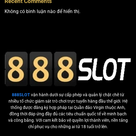
Recent Comments
Không có bình luận nào để hiển thị.
888SLOT
vận hành dưới sự cấp phép và quản lý chặt chẽ từ
nhiều tổ chức giám sát trò chơi trực tuyến hàng đầu thế giới. Hệ
thống được đăng ký hợp pháp tại Quần đảo Virgin thuộc Anh,
đồng thời đáp ứng đầy đủ các tiêu chuẩn quốc tế về minh bạch
và công bằng. Với cam kết bảo vệ quyền lợi thành viên, nền tảng
chỉ phục vụ cho những ai từ 18 tuổi trở lên.