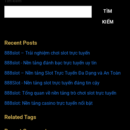
Tìm kiếm
TÌM
KIẾM
Recent Posts
888slot – Trải nghiệm chơi slot trực tuyến
888slot - Nền tảng đánh bạc trực tuyến uy tín
888slot – Nền tảng Slot Trực Tuyến Đa Dạng và An Toàn
888Slot - Nền tảng slot trực tuyến đáng tin cậy
888slot: Tổng quan về nền tảng trò chơi slot trực tuyến
888slot: Nền tảng casino trực tuyến nổi bật
Related Tags