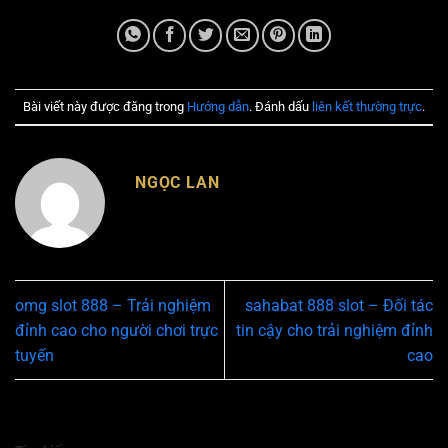
Bài viết này được đăng trong
Hướng dẫn
. Đánh dấu
liên kết thường trực
.
NGỌC LAN
omg slot 888 – Trải nghiệm
sahabat 888 slot – Đối tác
đỉnh cao cho người chơi trực
tin cậy cho trải nghiệm đỉnh
tuyến
cao