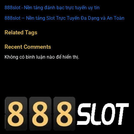
888slot - Nền tảng đánh bạc trực tuyến uy tín
888slot – Nền tảng Slot Trực Tuyến Đa Dạng và An Toàn
Related Tags
Recent Comments
Không có bình luận nào để hiển thị.