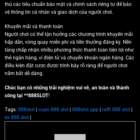
thủ các tiêu chuẩn bảo mật và chính sách riêng tư để bảo
vệ thông tin cá nhân và giao dịch của người chơi.
Khuyến mãi và thanh toán
Người chơi có thể tận hưởng các chương trình khuyến mãi
hấp dẫn, vòng quay miễn phí và tiền thưởng đăng ký. Nền
tảng chấp nhận nhiều phương thức thanh toán tiện lợi như
thẻ ngân hàng, ví điện tử và chuyển khoản ngân hàng. Các
điều kiện đặt cược được trình bày rõ ràng để người chơi
nắm bắt dễ dàng.
Chúc bạn có những trải nghiệm vui vẻ, an toàn và thành
công tại **888SLOT
!
Tags:
888slot
|
cuan 888 slot
|
888slot app
|
raffi 888 slot
|
ex 888 slot
|