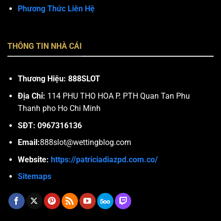
Phương Thức Liên Hệ
THÔNG TIN NHÀ CÁI
Thương Hiệu: 888SLOT
Địa Chỉ:
114 PHU THO HOA P. PTH Quan Tan Phu
Thanh pho Ho Chi Minh
SĐT:
0967316136
Email:
888slot@wettingblog.com
Website:
https://patriciadiazpd.com.co/
Sitemaps