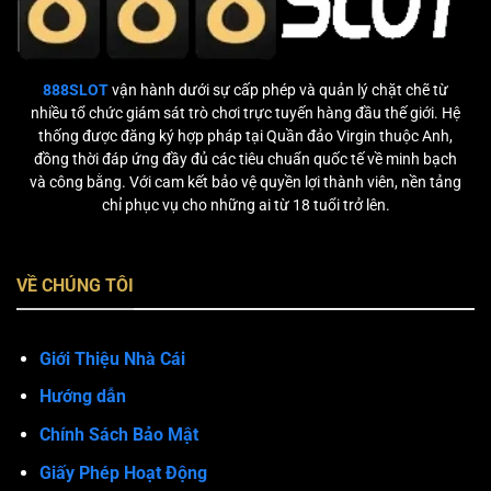
888SLOT
vận hành dưới sự cấp phép và quản lý chặt chẽ từ
nhiều tổ chức giám sát trò chơi trực tuyến hàng đầu thế giới. Hệ
thống được đăng ký hợp pháp tại Quần đảo Virgin thuộc Anh,
đồng thời đáp ứng đầy đủ các tiêu chuẩn quốc tế về minh bạch
và công bằng. Với cam kết bảo vệ quyền lợi thành viên, nền tảng
chỉ phục vụ cho những ai từ 18 tuổi trở lên.
VỀ CHÚNG TÔI
Giới Thiệu Nhà Cái
Hướng dẫn
Chính Sách Bảo Mật
Giấy Phép Hoạt Động