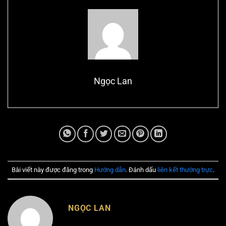
Ngọc Lan
Bài viết này được đăng trong
Hướng dẫn
. Đánh dấu
liên kết thường trực
.
NGỌC LAN