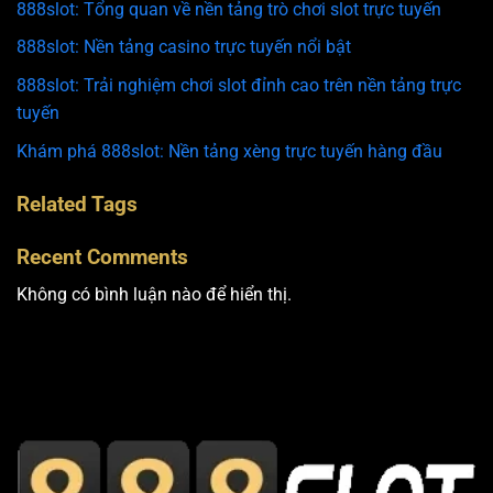
888slot: Tổng quan về nền tảng trò chơi slot trực tuyến
888slot: Nền tảng casino trực tuyến nổi bật
888slot: Trải nghiệm chơi slot đỉnh cao trên nền tảng trực
tuyến
Khám phá 888slot: Nền tảng xèng trực tuyến hàng đầu
Related Tags
Recent Comments
Không có bình luận nào để hiển thị.