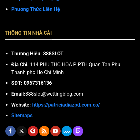
Phương Thức Liên Hệ
THÔNG TIN NHÀ CÁI
Thương Hiệu: 888SLOT
Địa Chỉ:
114 PHU THO HOA P. PTH Quan Tan Phu
Thanh pho Ho Chi Minh
SĐT:
0967316136
Email:
888slot@wettingblog.com
Website:
https://patriciadiazpd.com.co/
Sitemaps